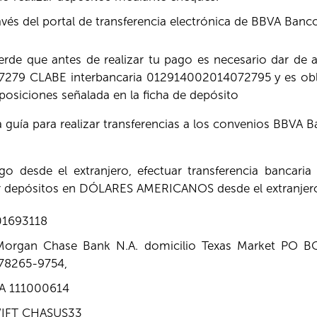
ravés del portal de transferencia electrónica de BBVA Banc
rde que antes de realizar tu pago es necesario dar de a
7279 CLABE interbancaria 012914002014072795 y es obli
 posiciones señalada en la ficha de depósito
a guía para realizar transferencias a los convenios BBVA 
o desde el extranjero, efectuar transferencia bancaria 
r depósitos en DÓLARES AMERICANOS desde el extranjer
01693118
Morgan Chase Bank N.A. domicilio Texas Market PO 
 78265-9754,
 111000614
IFT CHASUS33