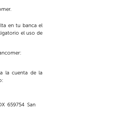
omer.
lta en tu banca el
gatorio el uso de
Bancomer:
a la cuenta de la
o:
BOX 659754 San