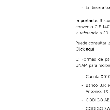
-
En línea a t
Importante:
Recue
convenio CIE 140
la referencia a 20
Puede consultar l
Click aquí
C) Formas de pag
UNAM para recibi
-
Cuenta 001
-
Banco J.P. 
Antonio, TX
-
CODIGO ABA
-
CODIGO SW