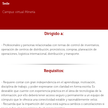
Sede
Campus virtual Minería
Dirigido a:
- Profesionales y personas relacionadas con temas de control de inventarios,
operación de centros de distribución, pronósticos, compras, planeación de
operaciones, logística internacional, distribución y transporte.
Requisitos:
- Requiere contar con gran independencia en el aprendizaje, motivación,
disciplina de trabajo, y poder expresarse con claridad en forma escrita. Es
deseable que cuente con experiencia práctica en el área de tecnologías de la
información, por ello deberá tener acceso seguro y permanente a un equipo de
cómputo que le ofrezca una conectividad estable y razonablemente veloz.
- Recuerda que la impartición del curso está sujeta a cambios o cancelaciones si