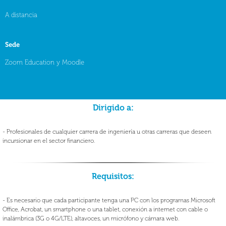
A distancia
Sede
Zoom Education y Moodle
Dirigido a:
- Profesionales de cualquier carrera de ingeniería u otras carreras que deseen
incursionar en el sector financiero.
Requisitos:
- Es necesario que cada participante tenga una PC con los programas Microsoft
Office, Acrobat, un smartphone o una tablet, conexión a internet con cable o
inalámbrica (3G o 4G/LTE), altavoces, un micrófono y cámara web.