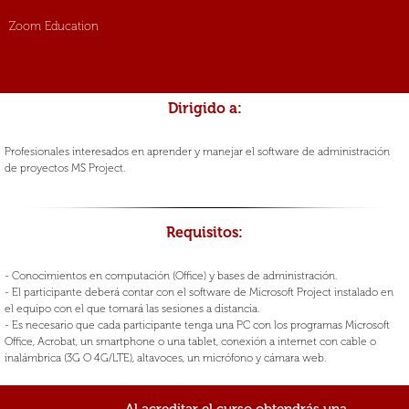
Zoom Education
Dirigido a:
Profesionales interesados en aprender y manejar el software de administración
de proyectos MS Project.
Requisitos:
- Conocimientos en computación (Office) y bases de administración.
- El participante deberá contar con el software de Microsoft Project instalado en
el equipo con el que tomará las sesiones a distancia.
- Es necesario que cada participante tenga una PC con los programas Microsoft
Office, Acrobat, un smartphone o una tablet, conexión a internet con cable o
inalámbrica (3G O 4G/LTE), altavoces, un micrófono y cámara web.